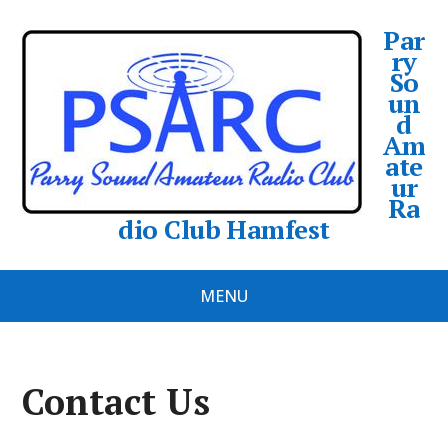
Par
ry
So
un
d
Am
ate
ur
Ra
dio Club Hamfest
MENU
Contact Us